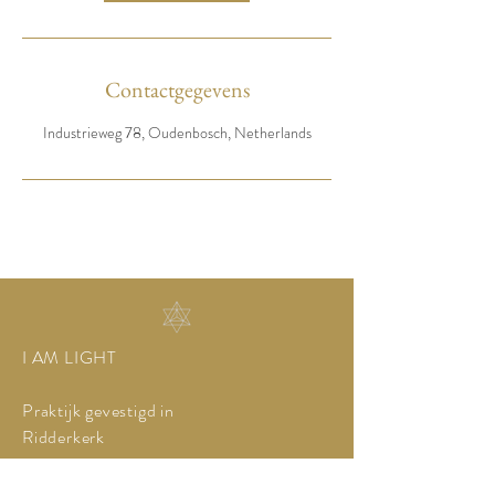
Contactgegevens
Industrieweg 78, Oudenbosch, Netherlands
I AM LIGHT
Praktijk gevestigd in
Ridderkerk
Tel:
06-53850331