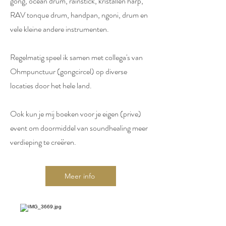
gong, ocean drum, rainstick, kristallen harp,
RAV tonque drum, handpan, ngoni, drum en
vele kleine andere instrumenten.
Regelmatig speel ik samen met collega's van
Ohmpunctuur (gongcircel) op diverse
locaties door het hele land.
Ook kun je mij boeken voor je eigen (prive)
event om doormiddel van soundhealing meer
verdieping te creëren.
Meer info